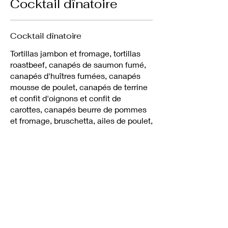
Cocktail dînatoire
Cocktail dînatoire
Tortillas jambon et fromage, tortillas
roastbeef, canapés de saumon fumé,
canapés d'huîtres fumées, canapés
mousse de poulet, canapés de terrine
et confit d'oignons et confit de
carottes, canapés beurre de pommes
et fromage, bruschetta, ailes de poulet,
mini quiches, saucisses cariées
servies avec une moutarde au miel
maison, chips maison, aspic de
mousse de crevettes, brochettes de
raisins et fromages haut de gamme,
crudités et trempette, café (18
bouchées par personne)
32 $