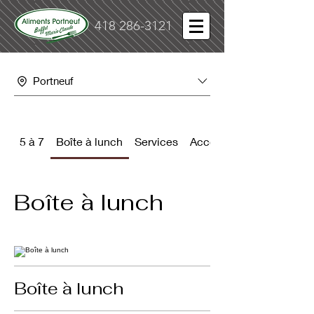
418 286-3121
Portneuf
5 à 7
Boîte à lunch
Services
Accompagnements
Boîte à lunch
Boîte à lunch